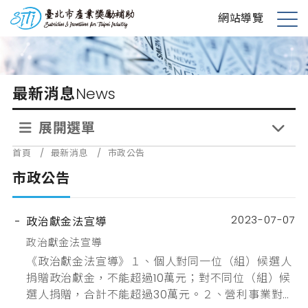
跳
台北市產業獎勵補助
網站導覽
到
展
主
開
要
選
內
單
最新消息
News
容
展開選單
首頁
/
最新消息
/
市政公告
市政公告
2023-07-07
政治獻金法宣導
政治獻金法宣導
《政治獻金法宣導》１、個人對同一位（組）候選人
捐贈政治獻金，不能超過10萬元；對不同位（組）候
選人捐贈，合計不能超過30萬元。２、營利事業對同