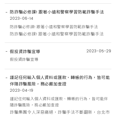
一位（組）候選人捐贈政治獻金，不能超過100 萬
元；對不同位（組）候選人捐贈，合計不能超過200
防詐騙必修課! 跟著小遠和警察學習防範詐騙手法
萬元。３、有累積虧損尚未依規定彌補的營利事業，
2023-06-14
不能捐贈政治獻金。
防詐騙必修課! 跟著小遠和警察學習防範詐騙手法
防詐騙必修課! 跟著小遠和警察學習防範詐騙手法
2023-05-29
假投資詐騙宣導
假投資詐騙宣導
謹記任何輸入個人資料或匯款、轉帳的行為，皆可能
伴隨詐騙風險，務必嚴加查證
2023-04-19
謹記任何輸入個人資料或匯款、轉帳的行為，皆可能伴
隨詐騙風險，務必嚴加查證
詐騙集團令人深惡痛絕，詐騙手法不斷翻新，台北市