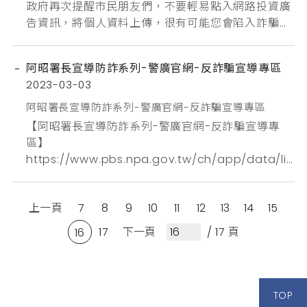
政府再次提醒市民朋友們，不要輕易點入網路投資廣
告資訊，將個人資料上傳，很有可能您會陷入詐騙話
術的圈套裡，不管您接到任何詐騙電話或簡訊，除了
可致電「165」防詐專線諮詢外，一個最重要的原
阿昭署長宣導防詐系列-警廣官網-反詐騙宣導專區
則，就是不管如何，只要對方要求您去提款機還是臨
2023-03-03
櫃轉帳或匯款，一定就是詐騙行為，切記不要上當，
台北市政府與您一起攜手防詐，保護財產安全!
阿昭署長宣導防詐系列-警廣官網-反詐騙宣導專區
【阿昭署長宣導防詐系列-警廣官網-反詐騙宣導專
區】
https://www.pbs.npa.gov.tw/ch/app/data/lis
t?module=wg172&id=18732【阿昭署長宣導防詐
系列-Youtube宣導專區】
上一頁
7
8
9
10
11
12
13
14
15
https://www.youtube.com/playlist?
list=PLjrAuyEb2pOwrz-IIZ0YydN2HJaPad4Fl
17
下一頁
/ 17 頁
16
TOP