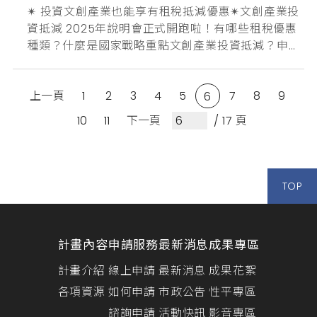
✴︎ 投資文創產業也能享有租稅抵減優惠✴︎文創產業投
資抵減 2025年說明會正式開跑啦！有哪些租稅優惠
種類？什麼是國家戰略重點文創產業投資抵減？申請
需要注意什麼？審核的重點又是什麼？為促進原生文
化內容智慧財產的開發、產製與流通，文化創意產業
上一頁
1
2
3
4
5
7
8
9
發展法於2023年5月31日修正發布，新增第27條之1
6
及27條之2，公司、有限合夥事業或個人以現金投資
10
11
下一頁
/ 17 頁
國家戰略重點文化創意產業享有租稅抵減優惠！影視
音內容開發、...
TOP
計畫內容
申請服務
最新消息
成果專區
計畫介紹
線上申請
最新消息
成果花絮
各項資源
如何申請
市政公告
性平專區
諮詢申請
活動快訊
影音專區