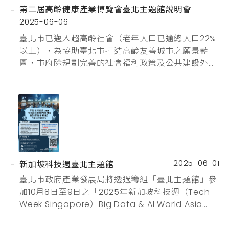
第二屆高齡健康產業博覽會臺北主題館說明會
2025-06-06
臺北市已邁入超高齡社會（老年人口已逾總人口22%
以上），為協助臺北市打造高齡友善城市之願景藍
圖，市府除規劃完善的社會福利政策及公共建設外，
亦期望透過產業面擴大重視創新之銀髮照護產品或服
務，促進銀髮族的健康活力，帶動產業串連，臺北市
政府產業發展局特規劃籌設「第二屆高齡健康產業博
覽會」臺北館展示區，期望徵集本市優秀並具創新性
廠商參加，展示符合高齡健康需求趨勢之產品、服務
或技術，全方位貼近銀髮族實際需求...
2025-06-01
新加坡科技週臺北主題館
臺北市政府產業發展局將透過籌組「臺北主題館」參
加10月8日至9日之「2025年新加坡科技週（Tech
Week Singapore）Big Data & AI World Asia
展」，以【AI領航，智慧臺北 AI-driven, Future
Taipei】為主軸，邀請臺北市「大數據」及「人工智