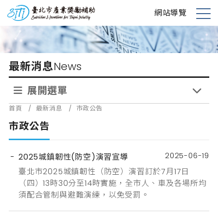
跳
台北市產業獎勵補助
網站導覽
到
展
主
開
要
選
內
單
最新消息
News
容
展開選單
首頁
/
最新消息
/
市政公告
市政公告
2025-06-19
2025城鎮韌性(防空)演習宣導
臺北市2025城鎮韌性（防空）演習訂於7月17日
（四）13時30分至14時實施，全市人、車及各場所均
須配合管制與避難演練，以免受罰。