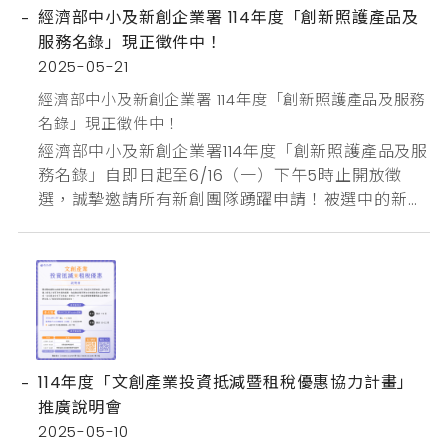
經濟部中小及新創企業署 114年度「創新照護產品及
慧」兩大領域企業進行展出。為協助企業因應對美國
服務名錄」現正徵件中！
關稅挑戰，並開拓多元市場，本次徵展廠商規模擴
2025-05-21
大...
經濟部中小及新創企業署 114年度「創新照護產品及服務
名錄」現正徵件中！
經濟部中小及新創企業署114年度「創新照護產品及服
務名錄」自即日起至6/16（一）下午5時止開放徵
選，誠摯邀請所有新創團隊踴躍申請！被選中的新創
產品與服務將在新創採購計畫官網上及電子名錄中亮
相，提供全國各大照護機構選購，快速提升您的市場
曝光度並加速與照護機構的合作，讓我們共同推動照
護產業的創新與進步！申請詳情請見新創採購發展計
畫網址：https://spp.org.tw/spp/sppnews/2...
114年度「文創產業投資抵減暨租稅優惠協力計畫」
推廣說明會
2025-05-10