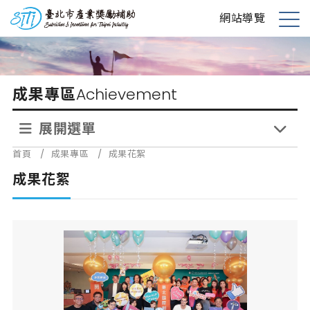
跳
台北市產業獎勵補助
網站導覽
到
展
主
開
要
選
內
單
成果專區
Achievement
容
展開選單
首頁
/
成果專區
/
成果花絮
成果花絮