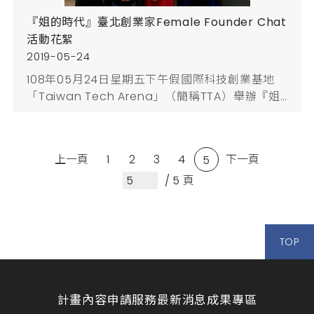
『姐的時代』臺北創業家Female Founder Chat
活動花絮
2019-05-24
108年05月24日星期五下午假國際科技創業基地
「Taiwan Tech Arena」（簡稱TTA）舉辦『姐
的時代』臺北創業家Female Founder Chat，本
次交流活動與科技部TTA合辦，邀請在科技、社
企、育成等不同領域打拼的女性創業家一起來分享
上一頁
1
2
3
4
下一頁
5
不同產業、不同商業模式經驗，藉此進行跨域交
流！並邀請到財團法人中山管理教育基金會到場說
/ 5 頁
明女性創業飛雁計畫資源！提供女性創業助力，鼓
勵多加利用!臺...
TOP
計畫內容
申請服務
最新消息
成果專區