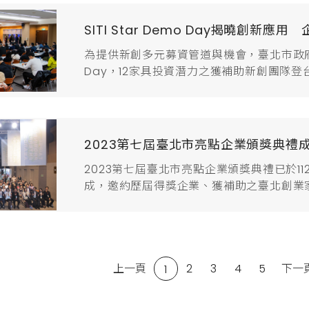
團隊，打造臺北新創明日之星。臺北市蔣萬安
SITI Star Demo Day揭曉創新
為提供新創多元募資管道與機會，臺北市政府產業發展
Day，12家具投資潛力之獲補助新創團隊
LegalTech、IoT、智能零售與潔淨
建新創與投資方交流媒合平台。莊玫紅主任
最完善多元的資源，其中自100年開辦迄今的.
2023第七屆臺北市亮點企業頒獎典禮
2023第七屆臺北市亮點企業頒獎典禮已於11
成，邀約歷屆得獎企業、獲補助之臺北創業家
功舉辦，迴響十分熱烈112/11/17日於三創生活
業、獲補助之臺北創業家以及臺北市創新生態
Chef Clean鄭伊伶...
上一頁
2
3
4
5
下一
1