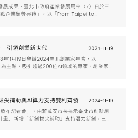
發展成果，臺北市政府產業發展局今（7）日於三
業頒獎典禮」，以「From Taipei to
集結超過百位產、學、醫、創投等跨領域領袖、新創團
的創新契機與產業挑戰，並表揚臺北市具代表性的創
業發展...
量 引領創業新世代
2024-11-19
3年11月19日舉辦2024臺北創業家年會，以
AI進化」為主軸，吸引超過200位AI領域的專家、創業家
術帶來的機遇與挑戰，並展望AI技術成為新創企業
。臺北市政府俞振華副秘書長致詞表示，AI產業具
拔尖補助與AI算力支持雙利齊發
2024-11-19
政發布記者會」，由蔣萬安市長揭示臺北市創新創
計畫」新增「新創拔尖補助」支持潛力新創，三階
雲端服務股份有限公司簽署AI算力支持合作協議
平台免費算力資源。期盼透過與民間協力扶植優秀新創