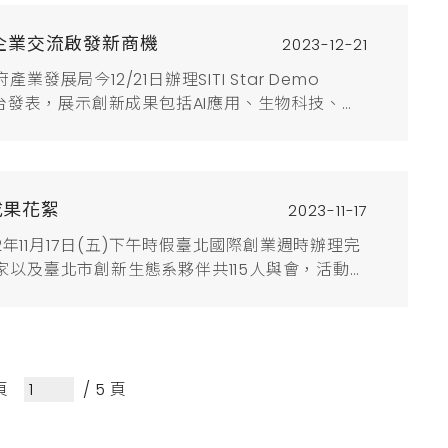
市長表示，創新創業是...
應用 企業交流啟發新商機
2023-12-21
局今12/21日辦理SITI Star Demo
登台發表，展示創新成果包括AI應用、生物科技、
科技等多元領域，並邀請多位創投與天使投資人參與，搭
秘書致詞時表示，臺北市政府有著全國縣市政府中
..
成果花絮
2023-11-17
2年11月17日(五)下午時假臺北國際創業週時辦理完
以及臺北市創新生態系夥伴共115人與會，活動成
園區5樓CLAPPER STUDIO舉辦完成，歷屆得獎企
系夥伴共115人與會林亦華副市長致詞，以及由由
頁
/ 5 頁