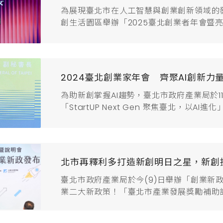
為展現臺北市在人工智慧與創業創新領域的
創生活園區舉辦「2025臺北創業者年會暨亮點企
Global：AI驅動產業新未來」為主題，
隊與18家亮點企業代表，探討AI技術帶來
新企業，展現城市創業能量與多元產業樣貌。產
2024臺北創業家年會 齊聚AI創新力
為助新創掌握AI趨勢，臺北市政府產業局於11
「StartUP Next Gen 聚焦臺北，以
及新創生態圈人士共襄盛舉，一同探索AI技
的驅動引擎，帶動臺灣新創產業爆發性成長
高度發展潛力，尤其是生成式AI技術為...
北市再釋利多打造新創明日之星，新創
臺北市政府產業局於今(9)日舉辦「創業新
業二大新政策！「臺北市產業發展獎勵補助
段計畫最高補助1,500萬元；另與台灣智慧
書，提供AI新創申請30萬元的台灣AI雲