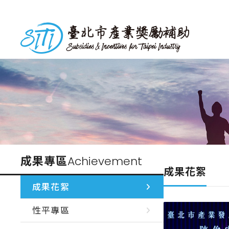
跳
到
台北市產業獎勵補助
主
要
內
容
成果專區
Achievement
成果花絮
成果花絮
性平專區