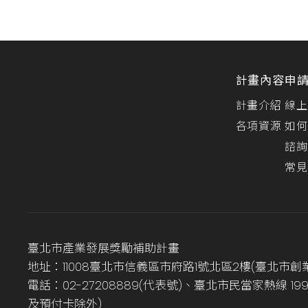
計畫內容
申
計畫介紹
線上
各項資源
如何
諮詢
常見
臺北市產業發展獎勵補助計畫
地址：11008臺北市信義區市府路1號北區2樓(臺北市創
電話：02-27208889(代表號)、臺北市民當家熱線 1
及預付卡除外)