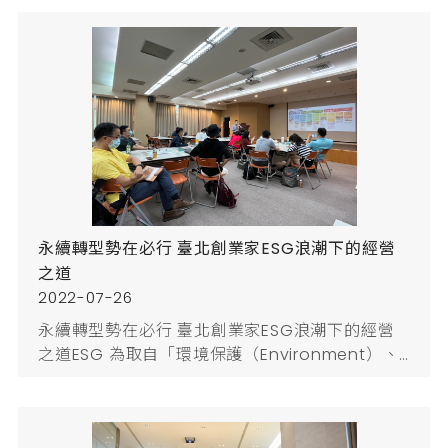
補助。獲補助企業中更存在著許多動人的創業故
事，為了讓這些具創新性、有發展潛力的力量能被
更多人看見，本年度以「永續創新」為主題，於
t.Hub內科創新育成基地一樓設置「臺北創業家永
續創新展」，邀集相關領域創業家參與，展出期間
自8月8日起至8月12日止，現場展出共9家新創公...
永續轉型勢在必行 臺北創業家ESG浪潮下的經營
之道
2022-07-26
永續轉型勢在必行 臺北創業家ESG浪潮下的經營
之道ESG 為取自「環境保護（Environment）、
社會責任（Social）、公司治理
（Governance）」，是聯合國於2004年發佈的
「Who Cares Wins」報告中所提出，其內容主