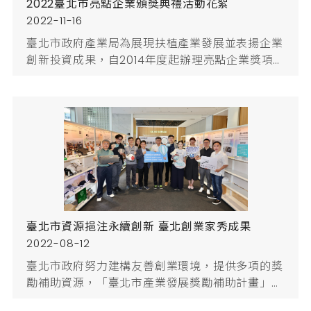
2022臺北市亮點企業頒獎典禮活動花絮
2022-11-16
臺北市政府產業局為展現扶植產業發展並表揚企業
創新投資成果，自2014年度起辦理亮點企業獎項
選拔，由曾獲臺北市獎勵補助之企業提出亮點成果
爭取榮耀，以企業創新力、企業競爭力、企業市場
力、對產業、經濟與社會之影響力以及企業社會責
任之影響力等五大面向進行評選，本(2022)年度
共22家傑出企業在激烈競爭中脫穎而出，今(16)日
於三創生活園區5樓CLAPPER STUDIO舉辦「2022
臺北市亮點企業頒獎典...
臺北市資源挹注永續創新 臺北創業家秀成果
2022-08-12
臺北市政府努力建構友善創業環境，提供多項的獎
勵補助資源，「臺北市產業發展獎勵補助計畫」提
供投資獎勵補貼及研發、品牌、創業、育成等創新