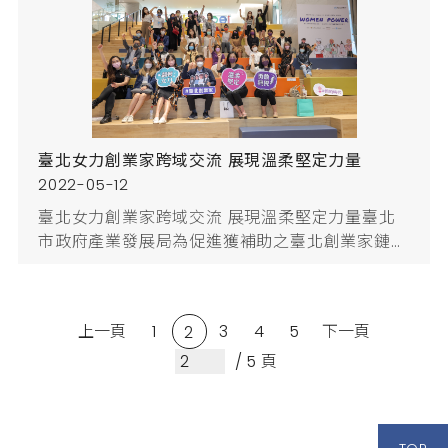
要提及今後對於一家企業投資與經營之評價，應由
此三構面進行衡量評估，內容闡述了企業重視ESG
對其長期財務表現的影響，並提出以ESG作為評估
企業經營指標的建議。...
臺北女力創業家跨域交流 展現溫柔堅定力量
2022-05-12
臺北女力創業家跨域交流 展現溫柔堅定力量臺北
市政府產業發展局為促進獲補助之臺北創業家鏈結
外部資源，並擴大產業與商機交流，於111年5月12
日下午在「T-hub內科創新育成基地」與台灣女董
事協會合作辦理臺北創業家俱樂部「姐的時代」女
上一頁
1
3
4
5
下一頁
2
力交流活動。本場次活動邀請邀請少女凱倫有限公
司、寶貝友股份有限公司以及耐德科技股份有限公
/ 5 頁
司等3位處於不同領域及不同事業階段的女性創業
家，到現場分享動人且激勵人心的女力創業...