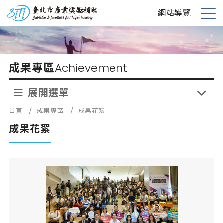
跳
台北市產業獎勵補助
網站導覽
到
展
主
開
要
選
內
單
成果專區
Achievement
容
展開選單
首頁
/
成果專區
/
成果花絮
成果花絮