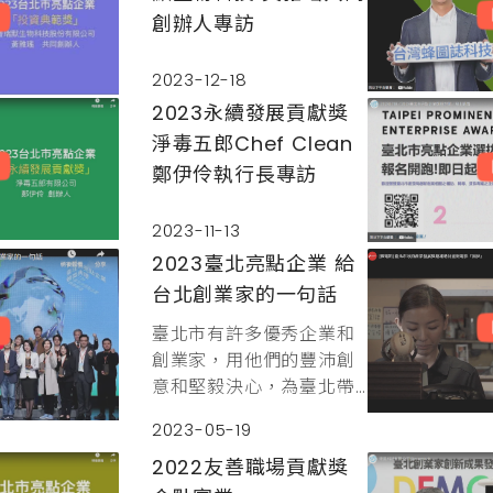
創辦人專訪
2023-12-18
2023永續發展貢獻獎
淨毒五郎Chef Clean
鄭伊伶執行長專訪
2023-11-13
2023臺北亮點企業 給
台北創業家的一句話
臺北市有許多優秀企業和
創業家，用他們的豐沛創
意和堅毅決心，為臺北帶
來繁榮與活力。放眼國際
2023-05-19
競爭，臺灣新創團隊仍面
臨諸多挑戰，市府就資金
2022友善職場貢獻獎
面、人才面、市場面持續