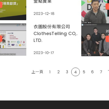
金點實業
推出多項創業新政，致力
將臺北市打造成一個對創
2023-12-18
業家友善的城市，支持國
內的新創在臺北創造各種
衣圖股份有限公司
可能性。為樹立經營創新
ClothesTelling CO,.
典範，促進標竿學習對
LTD.
象，臺北市政府自2014年
舉辦「亮點企業選拔」，
今年度「臺北市亮點企業
2023-10-17
獎」參選對象由曾受市府
輔導、貸款或補助之優秀
企...
上一頁
1
2
3
5
6
7
4