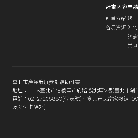
計畫內容
申
計畫介紹
線上
各項資源
如何
諮詢
常見
臺北市產業發展獎勵補助計畫
地址：11008臺北市信義區市府路1號北區2樓(臺北市創
電話：02-27208889(代表號)、臺北市民當家熱線 1
及預付卡除外)