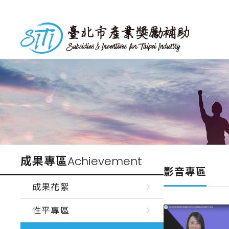
跳
到
台北市產業獎勵補助
主
要
內
容
成果專區
Achievement
影音專區
成果花絮
性平專區