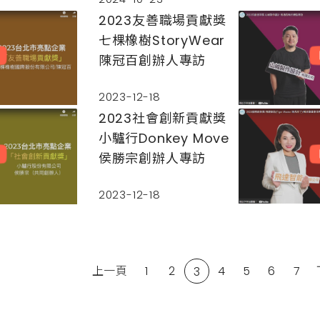
2023友善職場貢獻獎
七棵橡樹StoryWear
陳冠百創辦人專訪
2023-12-18
2023社會創新貢獻獎
小驢行Donkey Move
侯勝宗創辦人專訪
2023-12-18
上一頁
1
2
4
5
6
7
3