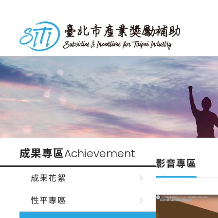
跳
到
台北市產業獎勵補助
主
要
內
容
成果專區
Achievement
影音專區
成果花絮
性平專區