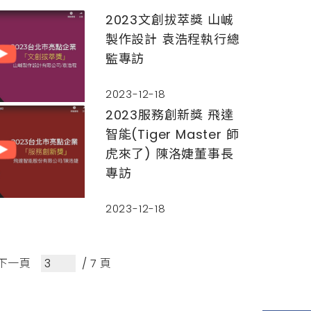
療照護、數位影音、新興
2023文創拔萃獎 山峸
媒體等眾多創新服務，更
製作設計 袁浩程執行總
兼具「國際」、「永續」
及「多元平等」等特性。
監專訪
五大項「亮點獎」的部
分，「技術卓越獎」得...
2023-12-18
2023服務創新獎 飛達
智能(Tiger Master 師
虎來了) 陳洛婕董事長
專訪
2023-12-18
下一頁
/ 7 頁