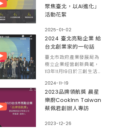
聚焦臺北，以AI進化」
活動花絮
2025-01-02
2024 臺北亮點企業 給
台北創業家的一句話
臺北市政府產業發展局為
樹立企業經營創新典範，
113年11月19日於三創生活園
區5樓CLAPPER STUDIO舉
2024-11-19
辦「2024臺北市亮點企業
2023品牌領航獎 晨星
頒獎典禮」，表揚18家獲
獎企業，展現扶植產業創
樂廚CookInn Taiwan
新投資成果。本次得獎企
蔡佩君創辦人專訪
業涵蓋多項新興領域，包
括智慧製造、綠色循環、
2023-12-26
淨零科技、精準醫療、醫