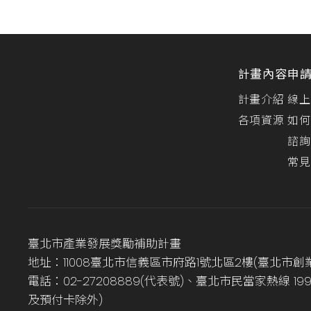
計畫內容
申
計畫介紹
線上
各項資源
如何
諮詢
常見
臺北市產業發展獎勵補助計畫
地址：11008臺北市信義區市府路1號北區2樓(臺北市創
電話：02-27208889(代表號)、臺北市民當家熱線 1
及預付卡除外)