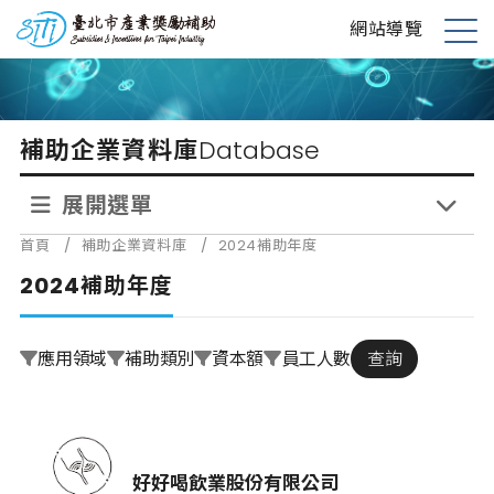
跳
台北市產業獎勵補助
網站導覽
到
展
主
開
要
選
內
單
補助企業資料庫
Database
容
展開選單
首頁
/
補助企業資料庫
/
2024補助年度
2024補助年度
應用領域
補助類別
資本額
員工人數
查詢
好好喝飲業股份有限公司