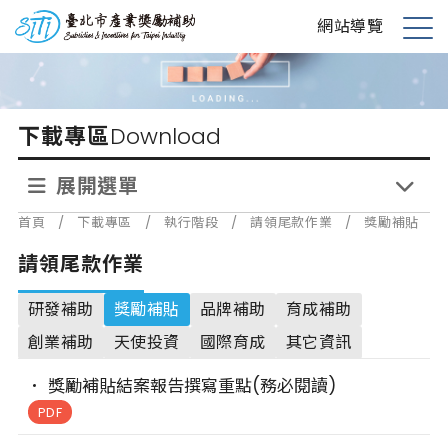
跳
台北市產業獎勵補助
網站導覽
到
展
主
開
要
選
內
單
下載專區
Download
容
展開選單
首頁
/
下載專區
/
執行階段
/
請領尾款作業
/
獎勵補貼
請領尾款作業
研發補助
獎勵補貼
品牌補助
育成補助
創業補助
天使投資
國際育成
其它資訊
獎勵補貼結案報告撰寫重點(務必閱讀)
PDF