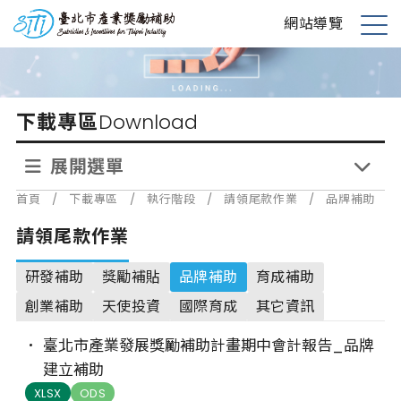
跳
台北市產業獎勵補助
網站導覽
到
展
主
開
要
選
內
單
下載專區
Download
容
展開選單
首頁
/
下載專區
/
執行階段
/
請領尾款作業
/
品牌補助
請領尾款作業
研發補助
獎勵補貼
品牌補助
育成補助
創業補助
天使投資
國際育成
其它資訊
臺北市產業發展獎勵補助計畫期中會計報告_品牌
建立補助
XLSX
ODS