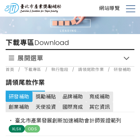
跳
台北市產業獎勵補助
網站導覽
到
展
主
開
要
選
內
單
下載專區
Download
容
展開選單
首頁
/
下載專區
/
執行階段
/
請領尾款作業
/
研發補助
請領尾款作業
研發補助
獎勵補貼
品牌補助
育成補助
創業補助
天使投資
國際育成
其它資訊
臺北市產業發展創新加速補助會計師簽證範列
XLSX
ODS