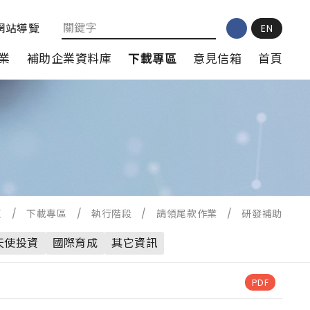
網站導覽
EN
業
補助企業資料庫
下載專區
意見信箱
首頁
頁
/
下載專區
/
執行階段
/
請領尾款作業
/
研發補助
天使投資
國際育成
其它資訊
PDF