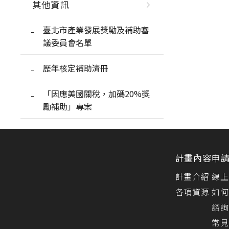
其他資訊
臺北市產業發展獎勵及補助審
議委員會名單
歷年核定補助清冊
「因應美國關稅，加碼20%獎
勵補助」專案
計畫內容
申
計畫介紹
線上
各項資源
如何
諮詢
常見