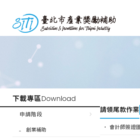
跳
到
台北市產業獎勵補助
主
要
內
容
下載專區
Download
請領尾款作業
申請階段
會計師簽證圖
創業補助