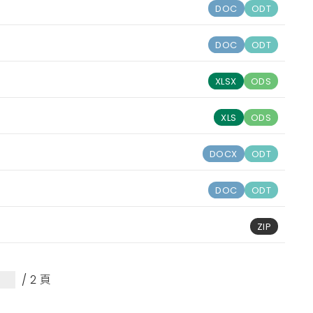
DOC
ODT
DOC
ODT
XLSX
ODS
XLS
ODS
DOCX
ODT
DOC
ODT
ZIP
/ 2 頁