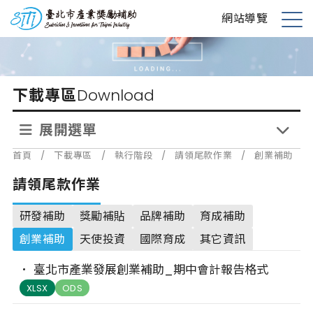
跳
台北市產業獎勵補助
網站導覽
到
展
主
開
要
選
內
單
下載專區
Download
容
展開選單
首頁
/
下載專區
/
執行階段
/
請領尾款作業
/
創業補助
請領尾款作業
研發補助
獎勵補貼
品牌補助
育成補助
創業補助
天使投資
國際育成
其它資訊
臺北市產業發展創業補助_期中會計報告格式
XLSX
ODS