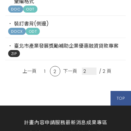
彙編格式
DOC
ODT
裝訂書背(側邊)
DOCX
ODT
臺北市產業發展獎勵補助企業優惠融資貸款專案
ZIP
上一頁
1
下一頁
/ 2 頁
2
TOP
計畫內容
申請服務
最新消息
成果專區