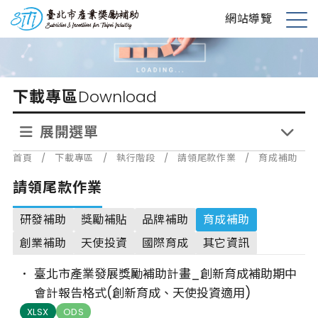
跳
台北市產業獎勵補助
網站導覽
到
展
主
開
要
選
內
單
下載專區
Download
容
展開選單
首頁
/
下載專區
/
執行階段
/
請領尾款作業
/
育成補助
請領尾款作業
研發補助
獎勵補貼
品牌補助
育成補助
創業補助
天使投資
國際育成
其它資訊
臺北市產業發展獎勵補助計畫_創新育成補助期中
會計報告格式(創新育成、天使投資適用)
XLSX
ODS