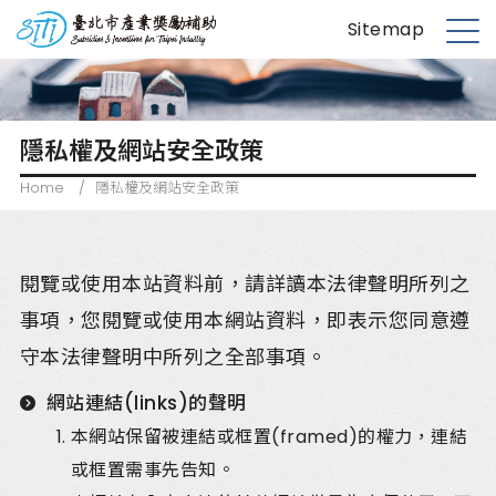
S
台北市產業獎勵補助
Sitemap
k
M
i
e
p
n
t
u
隱私權及網站安全政策
o
m
Home
/
隱私權及網站安全政策
a
i
n
閱覽或使用本站資料前，請詳讀本法律聲明所列之
c
o
事項，您閱覽或使用本網站資料，即表示您同意遵
n
守本法律聲明中所列之全部事項。
t
e
網站連結(links)的聲明
n
本網站保留被連結或框置(framed)的權力，連結
t
或框置需事先告知。