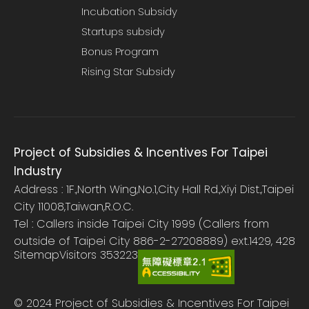
Incubation Subsidy
Startups subsidy
Bonus Program
Rising Star Subsidy
Project of Subsidies & Incentives For Taipei
Industry
Address : 1F.,North Wing,No.1,City Hall Rd.,Xiyi Dist.,Taipei
City 11008,Taiwan,R.O.C.
Tel : Callers inside Taipei City 1999 (Callers from
outside of Taipei City 886-2-27208889) ext.1429, 428
Sitemap
Visitors
353223
© 2024 Project of Subsidies & Incentives For Taipei