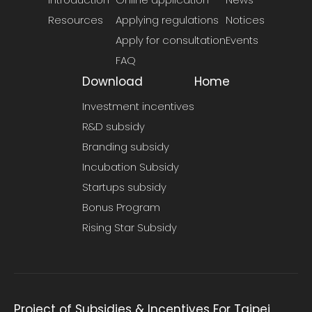
Resources
Applying regulations
Notices
Apply for consultation
Events
FAQ
Download
Home
Investment incentives
R&D subsidy
Branding subsidy
Incubation Subsidy
Startups subsidy
Bonus Program
Rising Star Subsidy
Project of Subsidies & Incentives For Taipei