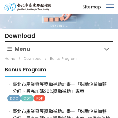
S
台北市產業獎勵補助
Sitemap
k
M
i
e
p
n
t
u
Download
o
m
Menu
a
i
Home
/
Download
/
Bonus Program
n
c
Bonus Program
o
n
臺北市產業發展獎勵補助計畫－「鼓勵企業加薪
t
分紅、最高加碼20%獎勵補助」專案
e
DOC
ODT
PDF
n
t
臺北市產業發展獎勵補助計畫－「鼓勵企業加薪